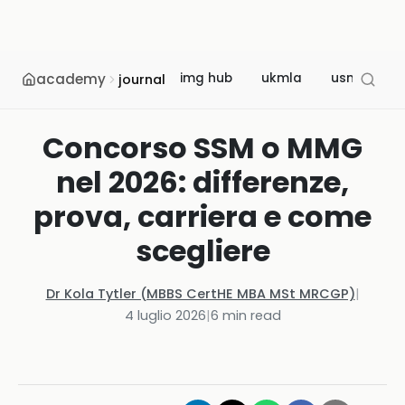
academy
img hub
ukmla
usmle
journal
Concorso SSM o MMG
nel 2026: differenze,
prova, carriera e come
scegliere
Dr Kola Tytler (MBBS CertHE MBA MSt MRCGP)
|
4 luglio 2026
|
6
min read