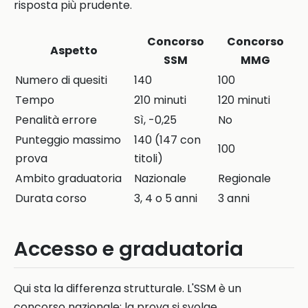
risposta più prudente.
Concorso
Concorso
Aspetto
SSM
MMG
Numero di quesiti
140
100
Tempo
210 minuti
120 minuti
Penalità errore
Sì, -0,25
No
Punteggio massimo
140 (147 con
100
prova
titoli)
Ambito graduatoria
Nazionale
Regionale
Durata corso
3, 4 o 5 anni
3 anni
Accesso e graduatoria
Qui sta la differenza strutturale. L'SSM è un
concorso nazionale: la prova si svolge