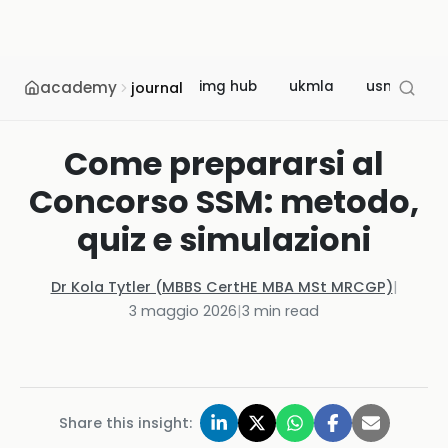
academy
img hub
ukmla
usmle
journal
Come prepararsi al
Concorso SSM: metodo,
quiz e simulazioni
Dr Kola Tytler (MBBS CertHE MBA MSt MRCGP)
|
3 maggio 2026
|
3
min read
Share this insight: